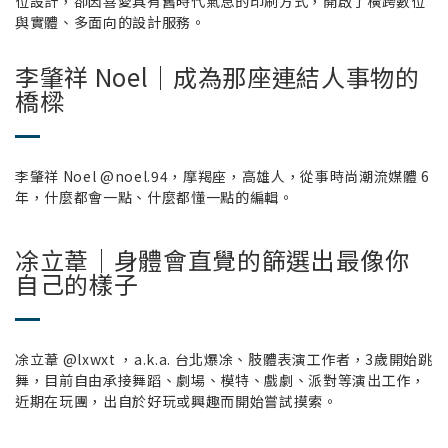
位設計，卻因喜愛具有舊時代氣息的印刷方式，開啟了橫跨數位
與實體、多面向的設計服務。
李肇祥 Noel｜成為那座連結人事物的
橋樑
李肇祥 Noel @noel.94，摩羯座，高雄人，從事時尚潮流媒體 6
年，什麼都會一點、什麼都懂一點的編輯。
凃立葦｜身體會直覺的篩選出最像你
自己的樣子
凃立葦 @lxwxt ，a.k.a. 台北爆凃、肢體表演工作者，3歲開始跳
舞，目前自由承接舞蹈、劇場、模特、戲劇、派對等演出工作，
近期在玩團，出自於好玩或興趣而開始嘗試摸索。