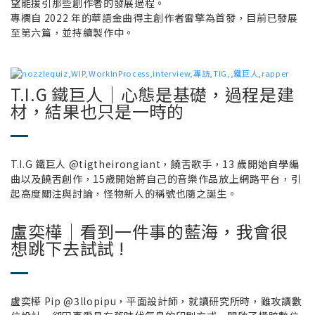
望能援引那些創作者的發展過程。
專欄自 2022 年的華語金曲得主創作者雷擎為首發，目前已發展
至第六篇，並持續製作中。
T.I.G 鐵巨人｜心態是基礎，過程是建
材，結果也只是一時的
T.I.G 鐵巨人 @tigtheirongiant，饒舌歌手，13 歲開始自學編
曲以及饒舌創作，15歲開始將自己的音樂作品放上網路平台，引
起高度關注與討論，怪物新人的稱號也隨之誕生。
盧奕樺｜看到一件事的藍海，我會很
想跳下去試試 !
盧奕樺 Pip @3llopipu，平面設計師，就讀研究所時，雖攻讀數