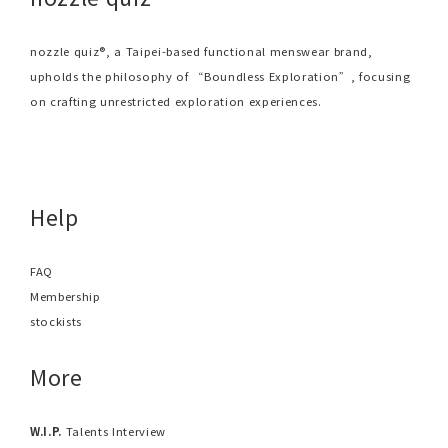
nozzle quiz®, a Taipei-based functional menswear brand,
upholds the philosophy of “Boundless Exploration”, focusing
on crafting unrestricted exploration experiences.
Help
FAQ
Membership
stockists
More
W.I.P.
Talents Interview