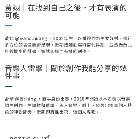
黃翊｜在找到自己之後，才有表演的
可能
黃翊 @ivano.huang ，2002年生，以扯鈴作為主要媒材，進行
多方位的表演藝術呈現，近期接觸劇場和當代舞蹈，並透過台北
扯鈴散步的計畫，嘗試即興而有機的創作。
音樂人雷擎｜關於創作我能分享的幾
件事
雷擎 @l8ching ，
鼓手身份出發，2018年開始以本名發表音樂
詞曲創作，曲調揉和藍調、黑人靈樂、爵士，發展出極具個人特
色的律動節奏，近期即將推出第一張個人專輯。
nozzle quiz®