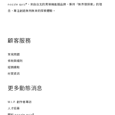
nozzle quiz®，來自台北的男裝機能服品牌，秉持「無界限探索」的理
念，專注創造無拘無束的探索體驗。
顧客服務
常見問題
條款與細則
經銷據點
材質資訊
更多動態消息
W.I.P. 創作者專訪
人才招募
關於 nozzle quiz®