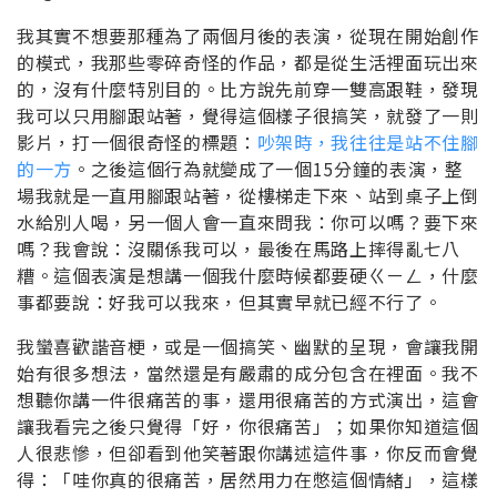
我其實不想要那種為了兩個月後的表演，從現在開始創作
的模式，我那些零碎奇怪的作品，都是從生活裡面玩出來
的，沒有什麼特別目的。比方說先前穿一雙高跟鞋，發現
我可以只用腳跟站著，覺得這個樣子很搞笑，就發了一則
影片，打一個很奇怪的標題：
吵架時，我往往是站不住腳
的一方
。之後這個行為就變成了一個15分鐘的表演，整
場我就是一直用腳跟站著，從樓梯走下來、站到桌子上倒
水給別人喝，另一個人會一直來問我：你可以嗎？要下來
嗎？我會說：沒關係我可以，最後在馬路上摔得亂七八
糟。這個表演是想講一個我什麼時候都要硬ㄍㄧㄥ，什麼
事都要說：好我可以我來，但其實早就已經不行了。
我蠻喜歡諧音梗，或是一個搞笑、幽默的呈現，會讓我開
始有很多想法，當然還是有嚴肅的成分包含在裡面。我不
想聽你講一件很痛苦的事，還用很痛苦的方式演出，這會
讓我看完之後只覺得「好，你很痛苦」；如果你知道這個
人很悲慘，但卻看到他笑著跟你講述這件事，你反而會覺
得：「
哇你真的很痛苦
，居然用力在憋這個情緒」，這樣