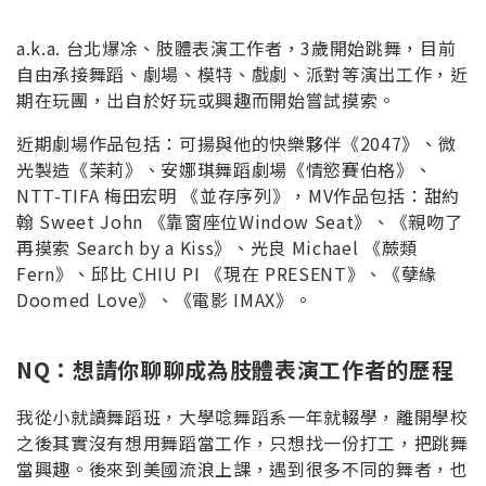
a.k.a. 台北爆凃、肢體表演工作者，3歲開始跳舞，目前
自由承接舞蹈、劇場、模特、戲劇、派對等演出工作，近
期在玩團，出自於好玩或興趣而開始嘗試摸索。
近期劇場作品包括：可揚與他的快樂夥伴《2047》、微
光製造《茉莉》、安娜琪舞蹈劇場《情慾賽伯格》、
NTT-TIFA 梅田宏明 《並存序列》，MV作品包括：甜約
翰 Sweet John 《靠窗座位Window Seat》、《親吻了
再摸索 Search by a Kiss》、光良 Michael 《蕨類
Fern》、邱比 CHIU PI 《現在 PRESENT》、《孽緣
Doomed Love》、《電影 IMAX》。
NQ：想請你聊聊成為肢體表演工作者的歷程
我從小就讀舞蹈班，大學唸舞蹈系一年就輟學，離開學校
之後其實沒有想用舞蹈當工作，只想找一份打工，把跳舞
當興趣。後來到美國流浪上課，遇到很多不同的舞者，也