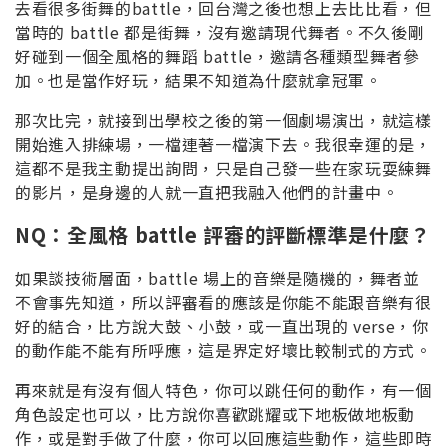
去看很多街舞的battle，回台灣之後也想上去比比看，但
當時的 battle 都是街舞，沒有邀請現代舞者。不久後剛
好碰到一個全風格的舞蹈 battle，邀請各種類型舞者參
加。也是當作好玩，結果不知道為什麼就拿冠軍。
那次比完，就接到出學校之後的第一個劇場演出，就這樣
開始進入排練場，一檔連著一檔演下去。我很幸運的是，
這都不是我主動提出詢問，只是自己發一些在家玩耍練舞
的影片，是身邊的人就一直把我融入他們的計畫中。
NQ：全風格 battle 評審的評斷標準是什麼？
如果談技術層面，battle 場上的音樂是隨機的，舞者並
不會事先知道，所以評審看的應該是你能不能跟音樂有很
好的結合，比方說大鼓、小鼓，或一直出現的 verse，你
的動作能不能有所呼應，這是界定好壞比較制式的方式。
再來就是有沒有個人特色，你可以跳任何的動作，有一個
角色設定也可以，比方說你喜歡跳耀或下地板做地板動
作，或是對手做了什麼，你可以回應這些動作，這些即時