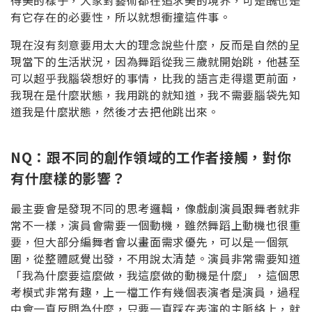
得美的樣子，大家對藝術都在追求美的境界，可是醜也是
有它存在的必要性，所以就想衝撞這件事。
現在沒有刻意要用太大的理念說些什麼，反而是自然的呈
現當下的生活狀況，因為舞蹈從我三歲就開始跳，他甚至
可以超乎我腦袋想好的事情，比我的語言走得還更前面，
我現在是什麼狀態，我用跳的就知道，我不需要腦袋先知
道我是什麼狀態，然後才去把他跳出來。
NQ：跟不同的創作領域的工作者接觸，對你
有什麼樣的影響？
最主要會是發現不同的思考邏輯，像戲劇演員跟舞者就非
常不一樣，演員會需要一個動機，雖然舞蹈上動機也很重
要，但大部分編舞者會以畫面需求優先，可以是一個氛
圍，從整體感覺出發，不用說太清楚。演員非常需要知道
「我為什麼要這麼做，我這麼做的動機是什麼」，這個思
考模式非常有趣，上一檔工作有幾個表演者是演員，過程
中會一直反問為什麼，只要一直踩在表演的主脈絡上，就