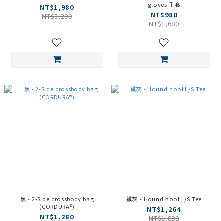
gloves 手套
NT$1,980
NT$980
NT$3,200
NT$1,680
黑 - 2-Side crossbody bag
鐵灰 - Hound hoof L/S Tee
(CORDURA®)
NT$1,264
NT$1,280
NT$1,880