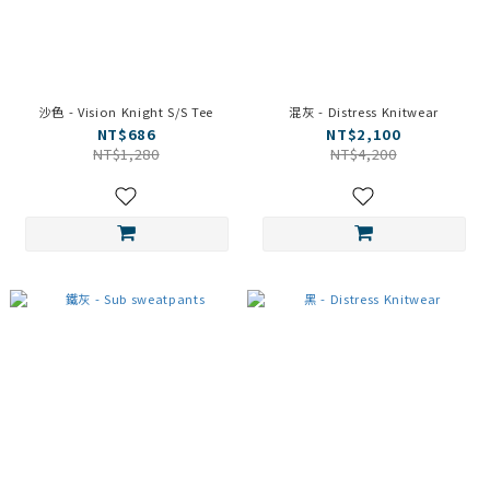
沙色 - Vision Knight S/S Tee
混灰 - Distress Knitwear
NT$686
NT$2,100
NT$1,280
NT$4,200