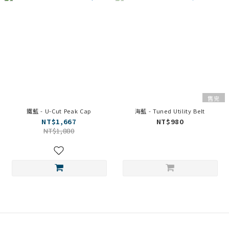
售完
鐵藍 - U-Cut Peak Cap
海藍 - Tuned Utility Belt
NT$1,667
NT$980
NT$1,880