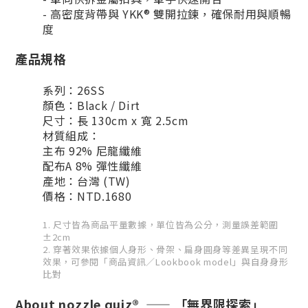
- 高密度背帶與 YKK® 雙開拉鍊，確保耐用與順暢
度
產品規格
系列：26SS
顏色：Black / Dirt
尺寸：長 130cm x 寬 2.5cm
材質組成：
主布 92% 尼龍纖維
配布A 8% 彈性纖維
產地：台灣 (TW)
價格：NTD.1680
1. 尺寸皆為商品平量數據，單位皆為公分，測量誤差範圍
±2cm
2. 穿著效果依據個人身形、骨架、扁身圓身等差異呈現不同
效果，可參閱「商品資訊／Lookbook model」與自身身形
比對
About nozzle quiz® —— 「無界限探索」