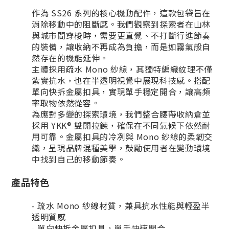
作為 SS26 系列的核心機動配件，這款包袋旨在
消除移動中的阻斷感。我們觀察到探索者在山林
與城市間穿梭時，需要更直覺、不打斷行進節奏
的裝備，讓收納不再成為負擔，而是如霧氣般自
然存在的機能延伸。
主體採用疏水 Mono 紗線，其獨特編織紋理不僅
紮實抗水，也在半透明視覺中展現科技感。搭配
單向快拆金屬扣具，實現單手穩定開合，讓高頻
率取物依然從容。
為應對多變的探索環境，我們整合腰帶收納倉並
採用 YKK® 雙開拉鍊，確保在不同氣候下依然耐
用可靠。金屬扣具的冷冽與 Mono 紗線的柔韌交
織，呈現品牌混種美學，鼓勵使用者在變動環境
中找到自己的移動節奏。
產品特色
- 疏水 Mono 紗線材質，兼具抗水性能與輕盈半
透明質感
- 單向快拆金屬扣具，單手快速開合