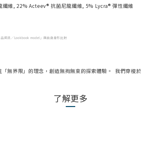
纖維, 22% Acteev® 抗菌尼龍纖維, 5% Lycra® 彈性纖維
／Lookbook model」與自身身形比對
品牌，專注「無界限」的理念，創造無拘無束的探索體驗。 我們
了解更多