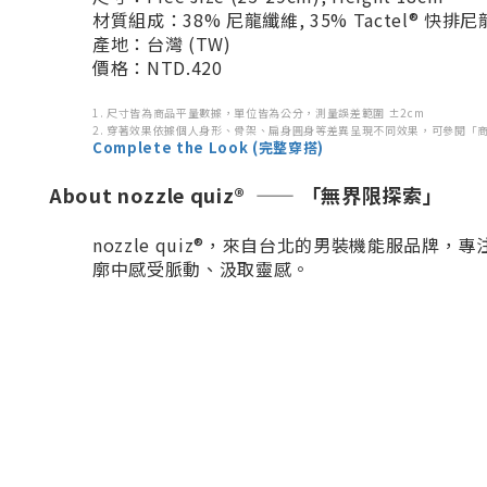
材質組成：38% 尼龍纖維, 35% Tactel® 快排尼龍
產地：台灣 (TW)
價格：NTD.420
1. 尺寸皆為商品平量數據，單位皆為公分，測量誤差範圍 ±2cm
2. 穿著效果依據個人身形、骨架、扁身圓身等差異呈現不同效果，可參閱「商品資訊
Complete the Look (完整穿搭)
About nozzle quiz® —— 「無界限探索」
nozzle quiz®，來自台北的男裝機能服
廓中感受脈動、汲取靈感。