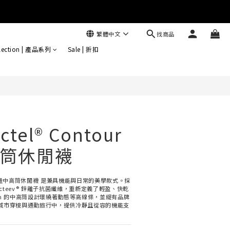
找商品
繁體中文
立即購買
lection | 產品系列
Sale | 折扣
ctel® Contour
筒休閒襪
our 輕量中高筒休閒襪 是兼具機能與日常的美學款式。採
與 Acteev® 鋅離子抗菌纖維，重新定義了輕盈、快乾
m 的中高筒設計環繞著動態等高線條，並緹有品牌
城市穿梭與通勤旅行中，提供冷靜且從容的機能支