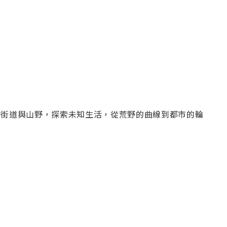
穿梭於街道與山野，探索未知生活，從荒野的曲線到都市的輪