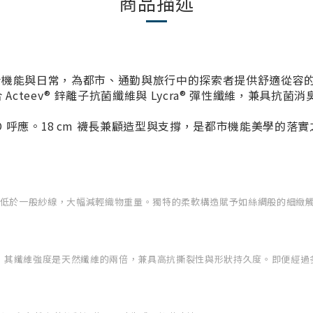
商品描述
高規設計，結合機能與日常，為都市、通勤與旅行中的探索者提供舒適從
cteev® 鋅離子抗菌纖維與 Lycra® 彈性纖維，兼具
O 呼應。18 cm 襪長兼顧造型與支撐，是都市機能美學的
維細度遠低於一般紗線，大幅減輕織物重量。獨特的柔軟構造賦予如絲綢般的細
，其纖維強度是天然纖維的兩倍，兼具高抗撕裂性與形狀持久度。即便經過