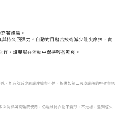
容的穿著體驗。
抗菌消臭與持久回彈力。自動對目縫合技術減少趾尖摩擦，實
落實之作，讓雙腳在流動中保持輕盈乾爽。
緻觸感，能有效減少肌膚摩擦與不適，提供如第二層皮膚般的輕盈與親
多次洗滌與高強度使用，仍能維持衣物不變形、不走樣，達到經久