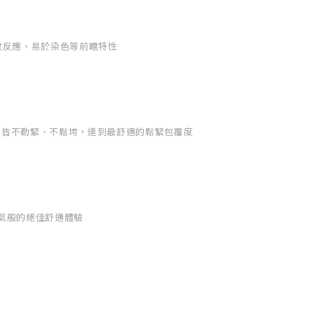
敏反應、易於染色等前瞻特性
式，皆不勒緊、不鬆垮，達到最舒適的鬆緊包覆度
空氣般的絕佳舒適體驗