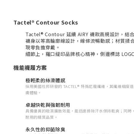
Tactel® Contour Socks
Tactel® Contour 延續 AIRY 襪款
襪身以等高輪廓線設計，線條流暢動感；材質揉合 A
現零負擔穿戴。
細節上，羅口緹印品牌核心精神，側邊標誌 LOG
機能襪履方案
極輕柔的絲滑體感
採用美國杜邦研發的 TACTEL® 特殊尼龍纖維，其纖
膚體驗。
卓越快乾與強韌耐用
具備優異的吸濕擴散效能，能迅速排除汗水保持乾爽；同時
耐用的精質品質。
永久性的抑菌除臭