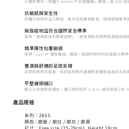
以獨家專利「鋅離子 Acteev® 抗菌纖維」織造，經 SGS
抗敏感與安全性
鋅離子採原紗注入製程，免除塗佈藥劑脫落、環境賀爾蒙等安
無致癌物且符合國際安全標準
具有「無偶氮染料製程證明」，避免偶氮染劑釋放致癌物造
精準彈性包覆腳感
使用「Lycra® 彈性纖維」織造，遠超同級材料的高張
豐滿與舒適的足底支撐
足底依照款式差異，局部設有較市面襪款更豐厚且高成本的
平整襪頭縫口
腳尖以自動對目縫合，襪口殘紗低於 0.2cm, 縫合厚度小
產品規格
系列：26SS
顏色 : 廓螢 / 廓白 / 廓灰 / 廓黑
尺寸：
Free size
(25-29cm), Height 18cm