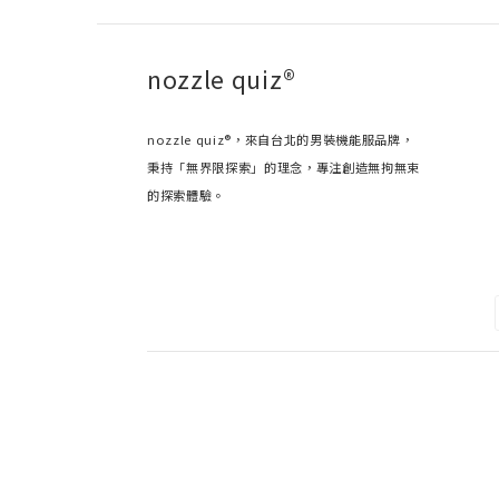
nozzle quiz®
nozzle quiz®，來自台北的男裝機能服品牌，
秉持「無界限探索」的理念，專注創造無拘無束
的探索體驗。