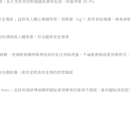
 認證，永久性有效抑制細菌及異味生成，抑菌率達 99.9%
全風險；且鋅為人體必需礦物質，相較銀（Ag⁺）具有更加親膚、避免過
成的環境與人體損害，符合國際安全標準
力牽伸級數，透過開發團隊精準控制紗支比例與用量，不論是運動或是休閒款
高毛圈結構，提供足底具有支撐的柔軟腳感
於 0.4mm；此技術阻絕傳統襪款腳趾硬骨摩擦的異物不適感，提供腳趾宛如