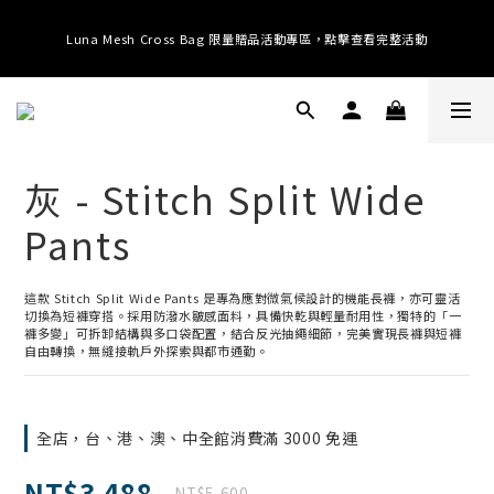
提供全球運送；消費滿 $3000 即享免運 (台港澳中)；滿 $10500 即享免運 (全
Luna Mesh Cross Bag 限量贈品活動專區，點擊查看完整活動
球)
提供全球運送；消費滿 $3000 即享免運 (台港澳中)；滿 $10500 即享免運 (全
球)
灰 - Stitch Split Wide
Pants
這款 Stitch Split Wide Pants 是專為應對微氣候設計的機能長褲，亦可靈活
切換為短褲穿搭。採用防潑水皺感面料，具備快乾與輕量耐用性，獨特的「一
褲多變」可拆卸結構與多口袋配置，結合反光抽繩細節，完美實現長褲與短褲
自由轉換，無縫接軌戶外探索與都市通勤。
全店，台、港、澳、中全館消費滿 3000 免運
NT$3,488
NT$5,600