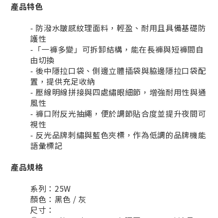
產品特色
- 防潑水皺感紋理面料，輕盈、耐用且具備基礎防
護性
-「一褲多變」可拆卸結構，能在長褲與短褲間自
由切換
- 後中隱拉口袋、側邊立體插袋與脇邊隱拉口袋配
置，提供充足收納
- 壓線明線拼接與四處繡眼細節，增強耐用性與通
風性
- 褲口附反光抽繩，便於調節貼合度並提升夜間可
視性
- 反光品牌刺繡與藍色夾標，作為低調的品牌機能
語彙標記
產品規格
系列：25W
顏色：黑色 / 灰
尺寸：