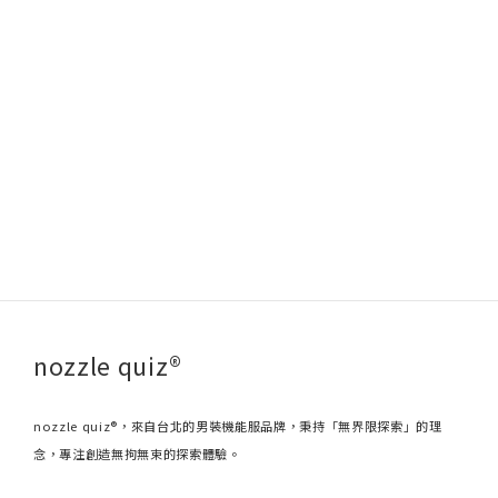
nozzle quiz®
nozzle quiz®，來自台北的男裝機能服品牌，秉持「無界限探索」的理
念，專注創造無拘無束的探索體驗。