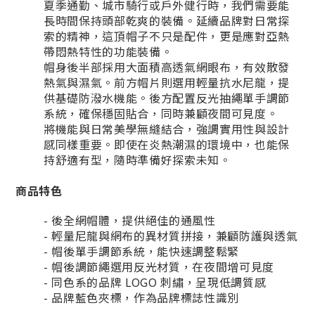
夏季通勤、城市騎行或戶外健行時，我們需要能
長時間保持頭部乾爽的裝備。延續品牌對日常探
索的精神，這頂帽子不只是配件，更是應對亞熱
帶悶熱特性的功能裝備。
帽身後半部採用大面積高透氣網眼布，有效散發
熱氣與濕氣。前方帽片則選用輕量抗水尼龍，提
供基礎防潑水機能。後方配置反光抽繩單手調節
系統，確保穩固貼合，同時兼顧夜間可見度。
將機能與日常美學無縫結合，強調實用性與設計
感同樣重要。即使在炎熱潮濕的環境中，也能保
持舒適有型，隨時準備好探索未知。
商品特色
- 後全網帽體，提供絕佳的通風性
- 輕量尼龍與網布的異材質拼接，兼顧防護與透氣
- 帽後單手調節系統，能快速調整鬆緊
- 帽後調節繩選用反光材質，在夜間增可見度
- 同色系的品牌 LOGO 刺繡，呈現低調質感
- 品牌藍色夾標，作為品牌標誌性識別