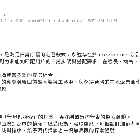
2cm
，可參閱「商品資訊／Lookbook model」與自身身形比對
制，是滿足日常所需的定番款式，永遠存在於 nozzle quiz 商
al 系列力求能夠匹配用戶的日常步調與搭配需求，在襪長、襪
創造豐富多變的穿搭組合
戶的實際體驗回饋融入製襪工藝中，與深耕台灣的在地企業合
襪款
牌，秉持「無界限探索」的理念，專注創造無拘無束的探索體驗。
的曲線到都市的輪廓中感受脈動、汲取靈感。每個設計細節考
剪裁與輪廓，給予現代探索者一場無界限的探索體驗。