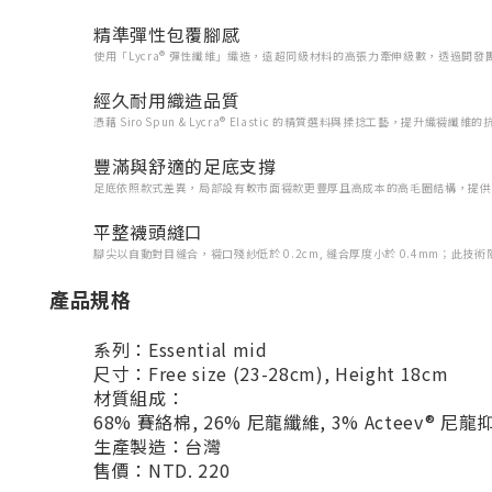
精準彈性包覆腳感
使用「Lycra® 彈性纖維」織造，遠超同級材料的高張力牽伸級數，透過
經久耐用織造品質
憑藉 Siro Spun & Lycra® Elastic 的精質選料與揉捻工藝，提升
豐滿與舒適的足底支撐
足底依照款式差異，局部設有較市面襪款更豐厚且高成本的高毛圈結構，提供
平整襪頭縫口
腳尖以自動對目縫合，襪口殘紗低於 0.2cm, 縫合厚度小於 0.4mm；
產品規格
系列：Essential mid
尺寸：Free size (23-28cm), Height 18cm
材質組成：
68% 賽絡棉, 26% 尼龍纖維, 3% Acteev® 尼龍
生產製造：台灣
售價：NTD. 220