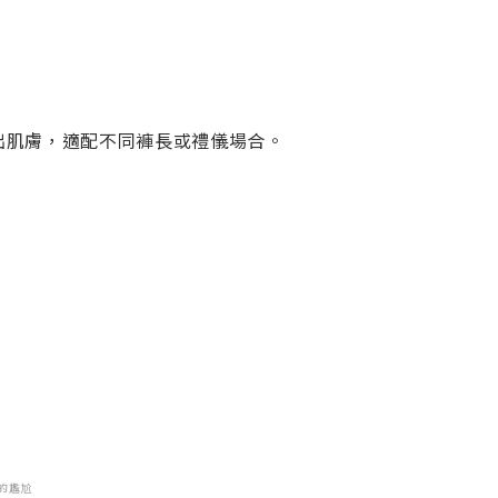
出肌膚，適配不同褲長或禮儀場合。
的尷尬