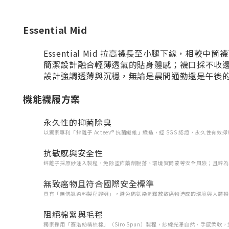
Essential Mid
Essential Mid 拉高襪長至小腿下緣，相較中
簡潔設計融合輕薄透氣的貼身體感；襪口採不收
設計強調透薄與沉穩，無論是晨間通勤還是午後
機能襪履方案
永久性的抑菌除臭
以獨家專利「鋅離子 Acteev® 抗菌纖維」織造，經 SGS 認證，永久性有效
抗敏感與安全性
鋅離子採原紗注入製程，免除塗佈藥劑脫落、環境賀爾蒙等安全風險；且鋅為
無致癌物且符合國際安全標準
具有「無偶氮染料製程證明」，避免偶氮染劑釋放致癌物造成的環境與人體損
阻絕棉絮與毛毬
獨家採用「賽洛紡精梳棉」（Siro Spun）製程，紗線光澤自然、手感