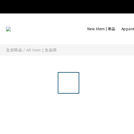
New Iitem | 新品
Appare
全部商品
/
All item | 全品項