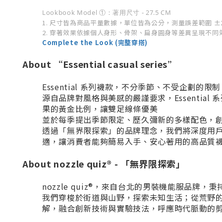
Lookbook Model ①：著用尺寸 - 27.5 CM
1. 尺寸皆為商品平量數據，單位皆為公分，測量誤差範圍 ±
2. 穿著效果依據個人身形、骨架、扁身圓身等差異呈現不同效果
Complete the Look (完整穿搭)
About “Essential casual series”
Essential 系列襪款，不分季節、不受企劃的限
源自品牌對風格與美感的嚴謹要求，Essenti
果的黃金比例，讓雙足線條優美
並於每季提出季節限定、歷久彌新的多樣配色，
透過「無界限探索」的品牌理念，我們將深度用
適，讓消費者能夠簡易入手、安心著用的高品質
About nozzle quiz® - 「無界限探索」
nozzle quiz®，來自台北的男裝機能服品
我們穿梭於街道與山野，探索未知生活；從荒野
解，融合創新技術與實驗技法，呼應時代脈動的