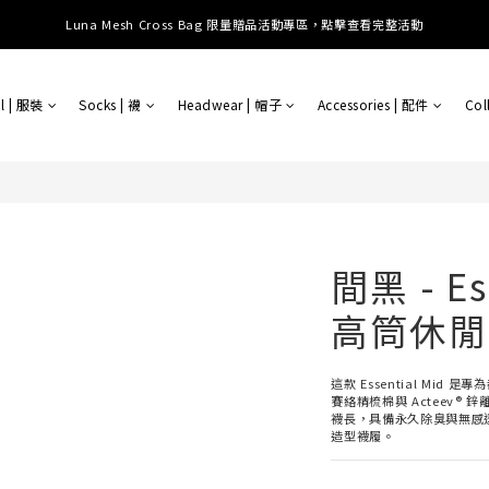
提供全球運送；消費滿 $3000 即享免運 (台港澳中)；滿 $10500 即享免運 (全球)
Luna Mesh Cross Bag 限量贈品活動專區，點擊查看完整活動
提供全球運送；消費滿 $3000 即享免運 (台港澳中)；滿 $10500 即享免運 (全球)
l | 服裝
Socks | 襪
Headwear | 帽子
Accessories | 配件
Col
間黑 - Es
高筒休閒
這款 Essential Mid 
賽絡精梳棉與 Acteev®
襪長，具備永久除臭與無感
造型襪履。