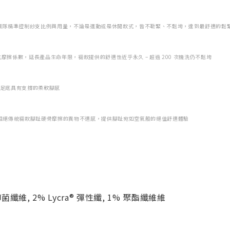
開發團隊精準控制紗支比例與用量，不論是運動或是休閒款式，皆不勒緊、不鬆垮，達到最舒適的鬆
織襪纖維的抗摩擦係數，延長產品生命年限，襪款提供的舒適性近乎永久 – 超過 200 次機洗仍不鬆垮
足底具有支撐的柔軟腳感
此技術阻絕傳統襪款腳趾硬骨摩擦的異物不適感，提供腳趾宛如空氣般的絕佳舒適體驗
抑菌纖維, 2% Lycra® 彈性纖, 1% 聚酯纖維維