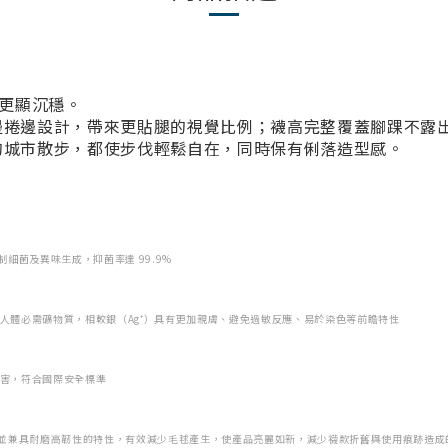
筒襪更顯沉穩。
邊捲邊設計，帶來更貼腿的視覺比例；襪高完整覆蓋腳踝不露
的城市散步，都使步伐輕鬆自在，同時保有俐落造型感。
抑制細菌及異味生成，抑菌率達 99.9%
人體必需礦物質，相較銀（Ag⁺）具有更加親膚、避免過敏反應、易於染色等前瞻特性
害，符合國際安全標準
柔軟，並兼具耐磨高韌性的特性，有效減少毛毬產生，使產品亮麗如新，減少襪款折舊與使用痕跡造成