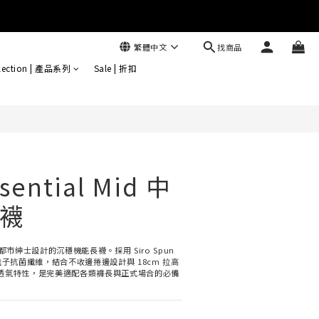
找商品
繁體中文
立即購買
lection | 產品系列
Sale | 折扣
sential Mid 中
襪
是專為都市紳士設計的沉穩機能長襪。採用 Siro Spun 
 鋅離子抗菌纖維，結合不收邊捲邊設計與 18cm 拉高
透氣特性，是完美適配各類褲長與正式場合的必備