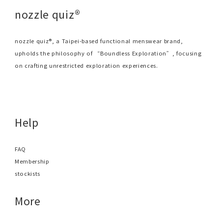
nozzle quiz®
nozzle quiz®, a Taipei-based functional menswear brand,
upholds the philosophy of “Boundless Exploration”, focusing
on crafting unrestricted exploration experiences.
Help
FAQ
Membership
stockists
More