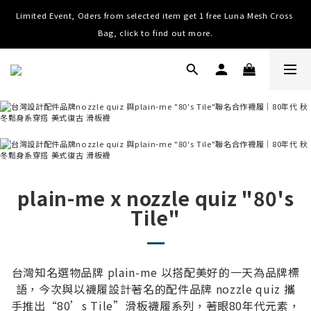
Limited Event, Oders from selected item get 1 free Luna Mesh Cross 
Worldwide Shipping, Free shipping on order over NTD $3000 (TW, 
HK, MO, CN), $8000 (Worldwide)
Bag, click to find out more.
Worldwide Shipping, Free shipping on order over NTD $3000 (TW, 
HK, MO, CN), $8000 (Worldwide)
plain-me x nozzle quiz "80's
Tile"
台灣知名選物品牌 plain-me 以搭配美好的一天為品牌標
語，今次與以襪履設計著名的配件品牌 nozzle quiz 攜
手推出“80’s Tile”滑板襪履系列，著眼80年代元素，