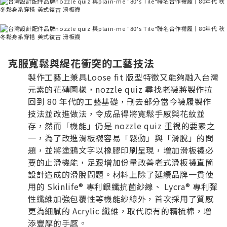
克服寬鬆與緹花衝突的工藝技法
製作工藝上兼具Loose fit 版型特徵又能夠融入台灣
元素的花磚圖樣，nozzle quiz 尋找老襪將製作拉
回到 80 年代的工藝基礎，刪去部分當今襪履製作
技法並改進做法，令成品得將寬鬆手感與花紋並
存，然而「機能」仍是 nozzle quiz 重視的要素之
一，為了改進滑板襪容易「鬆動」與「滑脫」的問
題，並將塗鴉文字以橡膠印刷呈現，增加滑板襪必
要的止滑機能，足跟增加份量改善老式滑板襪直筒
設計造成的滑脫問題。材料上除了延續品牌一貫使
用的 Skinlife® 專利銀纖抗菌紗線、 Lycra® 專利彈
性纖維加強包覆性等機能紗線外，首次採用了質感
更為細膩的 Acrylic 纖維，取代原有的精梳棉，增
添豐厚的手感。