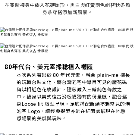
在寬鬆襪身中緹入花磚圖形，黑白與紅黃兩色組替秋冬鬆
身系穿搭添加新風景。
80年代台、美元素揉稔植入襪履
本次系列著眼於 80 年代元素，融合 plain-me 擅長
的玩轉台味文化，將台灣老宅中舉目可見的壓花磁
磚以相近色花紋設計，隱蔽藏入三線純色條紋之
中，襪身以美式復古滑板襪獨有的份量感，融合鬆
身Loose fit 版型呈現，足底搭配街頭塗鴉常見的泡
泡字 Logo，讓經典襪型亦能在細節處展現在地熟
悉場景的美感與玩味。