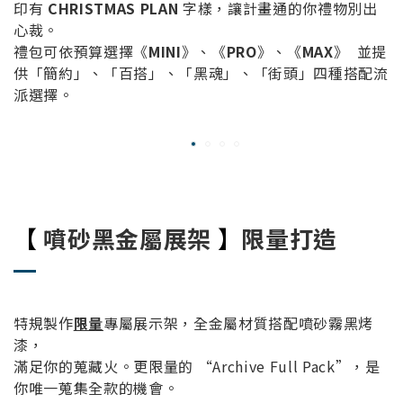
印有
CHRISTMAS PLAN
字樣，讓計畫通的你禮物別出
心裁。
禮包可依預算選擇《
MINI
》、《
PRO
》、《
MAX
》 並提
供「簡約」、「百搭」、「黑魂」、「街頭」四種搭配流
派選擇。
【
噴砂黑金屬展架
】
限量打造
特規製作
限量
專屬展示架，全金屬材質搭配噴砂霧黑烤
漆，
滿足你的蒐藏火。更限量的 “Archive Full Pack”，是
你唯一蒐集全款的機會。