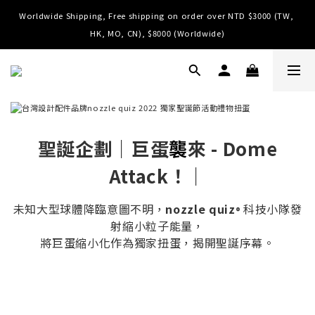
Worldwide Shipping, Free shipping on order over NTD $3000 (TW, 
Worldwide Shipping, Free shipping on order over NTD $3000 (TW, 
HK, MO, CN), $8000 (Worldwide)
HK, MO, CN), $8000 (Worldwide)
Limited rewards with selected credit cards (click for check)
Limited Event, Oders from selected item get 1 free Luna Mesh Cross 
Bag, click to find out more.
聖誕企劃｜巨蛋
襲
來 - Dome
Worldwide Shipping, Free shipping on order over NTD $3000 (TW, 
Attack！｜
HK, MO, CN), $8000 (Worldwide)
未知大型球體降臨意圖不明，
nozzle quiz
科技小隊發
®
射縮小粒子能量，
將巨蛋縮小化作為獨家扭蛋，揭開聖誕序幕。