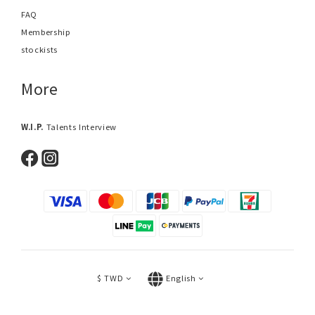
FAQ
Membership
stockists
More
W.I.P.
Talents Interview
$
TWD
English