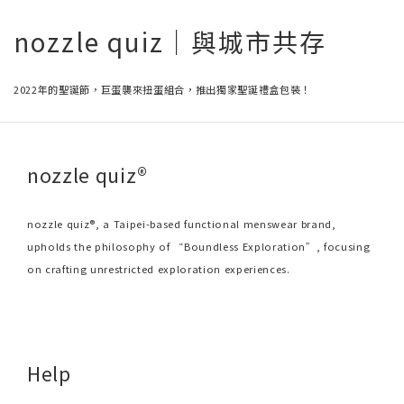
nozzle quiz｜與城市共存
2022年的聖誕節，巨蛋襲來扭蛋組合，推出獨家聖誕禮盒包裝！
nozzle quiz®
nozzle quiz®, a Taipei-based functional menswear brand,
upholds the philosophy of “Boundless Exploration”, focusing
on crafting unrestricted exploration experiences.
Help