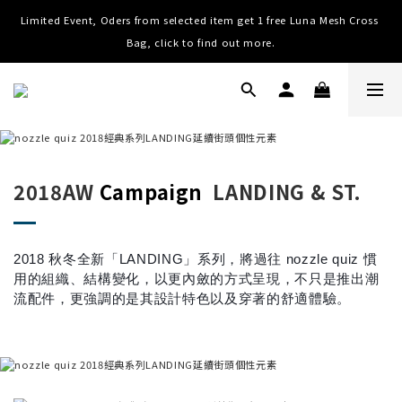
Limited Event, Oders from selected item get 1 free Luna Mesh Cross 
Worldwide Shipping, Free shipping on order over NTD $3000 (TW, 
HK, MO, CN), $8000 (Worldwide)
Bag, click to find out more.
Worldwide Shipping, Free shipping on order over NTD $3000 (TW, 
HK, MO, CN), $8000 (Worldwide)
2018AW
Campaign
LANDING & ST.
2018 秋冬全新「LANDING」系列，將過往 nozzle quiz 慣
用的組織、結構變化，以更內斂的方式呈現，不只是推出潮
流配件，更強調的是其設計特色以及穿著的舒適體驗。