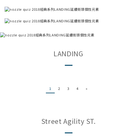
LANDING
1
2
3
4
»
Street Agility ST.