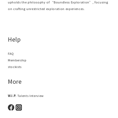
upholds the philosophy of “Boundless Exploration”, focusing
on crafting unrestricted exploration experiences.
Help
FAQ
Membership
stockists
More
W.I.P.
Talents Interview